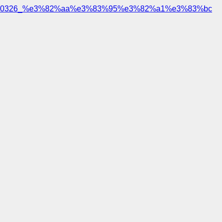
0326_%e3%82%aa%e3%83%95%e3%82%a1%e3%83%bc